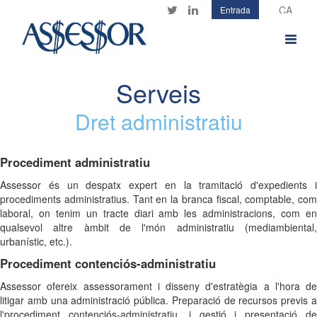
Vés
Entrada
Twitter
LinkedIn
al
contingut
Toggle
navigat
Serveis
Dret administratiu
Procediment administratiu
Assessor és un despatx expert en la tramitació d'expedients i
procediments administratius. Tant en la branca fiscal, comptable, com
laboral, on tenim un tracte diari amb les administracions, com en
qualsevol altre àmbit de l'món administratiu (mediambiental,
urbanístic, etc.).
Procediment contenciós-administratiu
Assessor ofereix assessorament i disseny d'estratègia a l'hora de
litigar amb una administració pública. Preparació de recursos previs a
l'procediment contenciós-administratiu, i gestió i presentació de