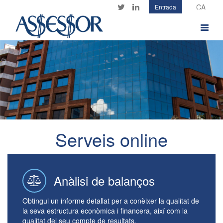
Vés
Entrada
Twitter
LinkedIn
al
contingut
Toggle
navigat
banner1.jpg
Serveis online
Anàlisi de balanços
Obtingui un informe detallat per a conèixer la qualitat de
la seva estructura econòmica i financera, així com la
qualitat del seu compte de resultats.