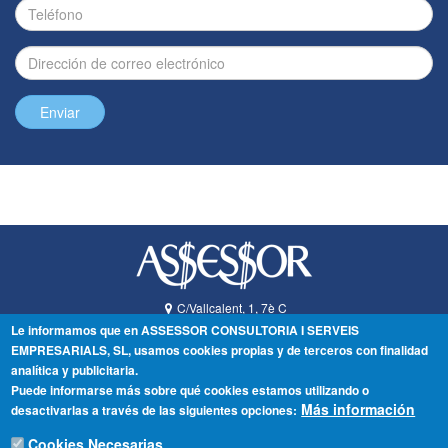
Enviar
C/Vallcalent, 1, 7è C
25006
Lleida
Lleida
Le informamos que en ASSESSOR CONSULTORIA I SERVEIS
España
EMPRESARIALS, SL, usamos cookies propias y de terceros con finalidad
analítica y publicitaria.
+34 973 280 198
Puede informarse más sobre qué cookies estamos utilizando o
assessor@assessor.cat
Más información
desactivarlas a través de las siguientes opciones:
Twitter
LinkedIn
Cookies Necesarias