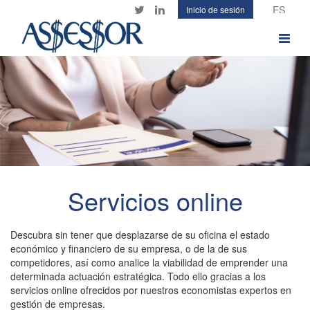
Pasar
Inicio de sesión
Twitter
LinkedIn
al
contenido
Toggle
principal
navigat
banner_serveisonline.png
Servicios online
Descubra sin tener que desplazarse de su oficina el estado
económico y financiero de su empresa, o de la de sus
competidores, así como analice la viabilidad de emprender una
determinada actuación estratégica. Todo ello gracias a los
servicios online ofrecidos por nuestros economistas expertos en
gestión de empresas.